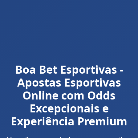
Boa Bet Esportivas -
Apostas Esportivas
Online com Odds
Excepcionais e
Experiência Premium