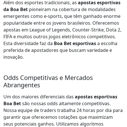
Além dos esportes tradicionais, as
apostas esportivas
da Boa Bet
pioneiram na cobertura de modalidades
emergentes como e-sports, que têm ganhado enorme
popularidade entre os jovens brasileiros. Oferecemos
apostas em League of Legends, Counter-Strike, Dota 2,
FIFA e muitos outros jogos eletrônicos competitivos.
Esta diversidade faz da
Boa Bet esportivas
a escolha
preferida de apostadores que buscam variedade e
inovação.
Odds Competitivas e Mercados
Abrangentes
Um dos maiores diferenciais das
apostas esportivas
Boa Bet
são nossas odds altamente competitivas.
Nossa equipe de traders trabalha 24 horas por dia para
garantir que oferecemos cotações que maximizam
seus potenciais ganhos. Utilizamos algoritmos