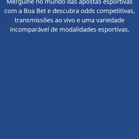
Mergulhe no mundo das apostas esportivas
com a Boa Bet e descubra odds competitivas,
transmissões ao vivo e uma variedade
incomparável de modalidades esportivas.