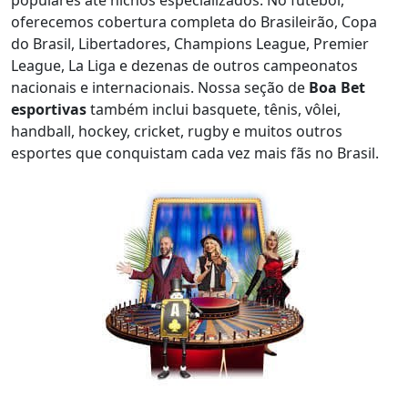
oferecemos cobertura completa do Brasileirão, Copa
do Brasil, Libertadores, Champions League, Premier
League, La Liga e dezenas de outros campeonatos
nacionais e internacionais. Nossa seção de
Boa Bet
esportivas
também inclui basquete, tênis, vôlei,
handball, hockey, cricket, rugby e muitos outros
esportes que conquistam cada vez mais fãs no Brasil.