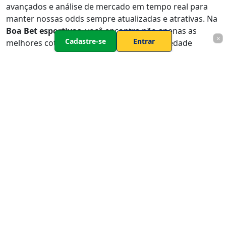
avançados e análise de mercado em tempo real para
manter nossas odds sempre atualizadas e atrativas. Na
Boa Bet esportivas
, você encontra não apenas as
×
Cadastre-se
Entrar
melhores cotações, mas também uma variedade
impressionante de mercados para cada evento.
Para cada partida de futebol, por exemplo, as
apostas
esportivas da Boa Bet
oferecem dezenas de mercados
diferentes: resultado final, handicap asiático,
over/under de gols, ambas marcam, primeiro gol,
cartões, escanteios, e muitos outros. Esta variedade